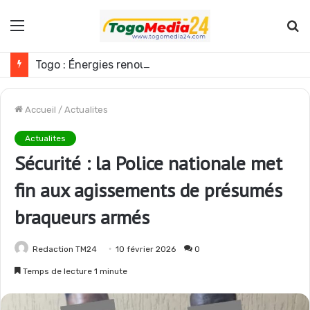
Menu
R
Togo : Énergies renouvelables, les médias appelés à devenir des acteurs du changement
Accueil
/
Actualites
Actualites
Sécurité : la Police nationale met
fin aux agissements de présumés
braqueurs armés
Redaction TM24
10 février 2026
0
Temps de lecture 1 minute