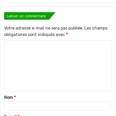
Laisser un commentaire
Votre adresse e-mail ne sera pas publiée.
Les champs
obligatoires sont indiqués avec
*
C
o
m
m
e
n
t
Nom
*
a
i
r