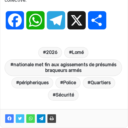
collective.
F
W
T
X
P
a
h
e
a
2026
Lomé
c
a
l
r
nationale met fin aux agissements de présumés
braqueurs armés
e
t
e
t
péripheriques
Police
Quartiers
b
s
g
a
Sécurité
o
A
r
g