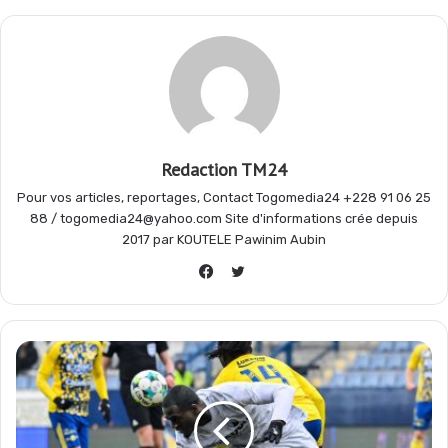
o
p
a
e
k
p
m
r
Redaction TM24
Pour vos articles, reportages, Contact Togomedia24 +228 91 06 25
88 / togomedia24@yahoo.com Site d'informations crée depuis
2017 par KOUTELE Pawinim Aubin
Twitter
Facebook