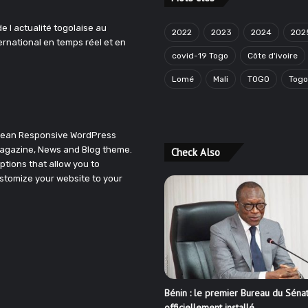
e l actualité togolaise au
2022
2023
2024
202
ternational en temps réel et en
covid-19 Togo
Côte d'ivoire
Lomé
Mali
TOGO
Tog
Clean Responsive WordPress
agazine, News and Blog theme.
Check Also
ptions that allow you to
stomize your website to your
Bénin : le premier Bureau du Séna
officiellement installé