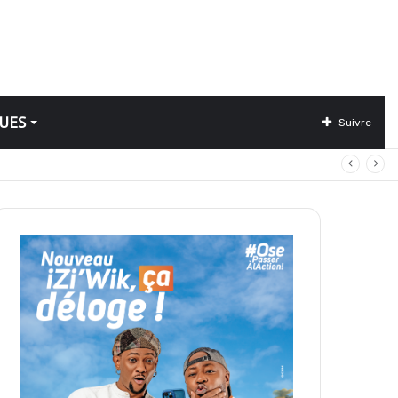
UES
Suivre