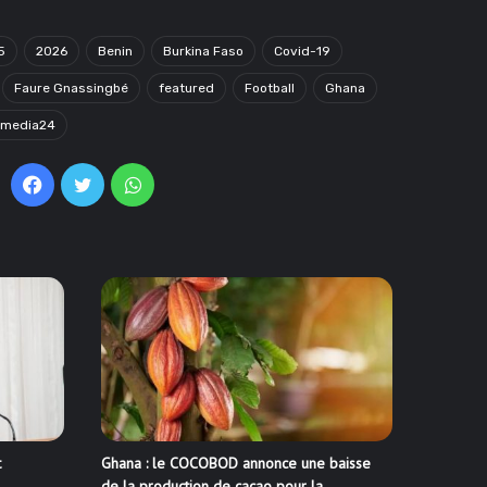
5
2026
Benin
Burkina Faso
Covid-19
Faure Gnassingbé
featured
Football
Ghana
omedia24
Facebook
Twitter
WhatsApp
t
Ghana : le COCOBOD annonce une baisse
de la production de cacao pour la