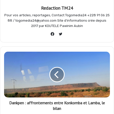
Redaction TM24
k
p
m
r
Pour vos articles, reportages, Contact Togomedia24 +228 91 06 25
88 / togomedia24@yahoo.com Site d'informations crée depuis
2017 par KOUTELE Pawinim Aubin
Twitter
Facebook
Dankpen : affrontements entre Konkomba et Lamba, le
bilan