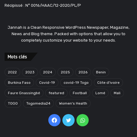
Récipissé : N° 0016/HAAC/12-2020/PL/P
Jannah is a Clean Responsive WordPress Newspaper, Magazine,
News and Blog theme. Packed with options that allow you to
completely customize your website to your needs.
Mots clés
2022
2023
2024
2025
2026
Benin
Burkina Faso
Covid-19
covid-19 Togo
Côte d'ivoire
Faure Gnassingbé
featured
Football
Lomé
Mali
TOGO
Togomedia24
Women's Health
Facebook
Twitter
WhatsApp