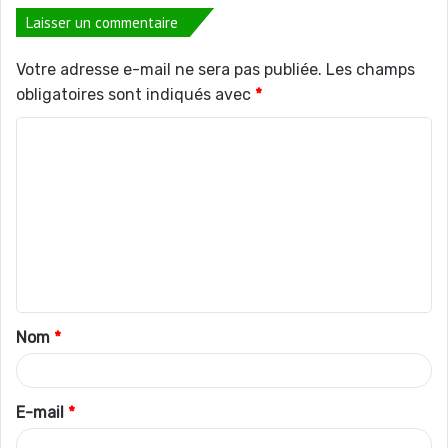
Laisser un commentaire
Votre adresse e-mail ne sera pas publiée.
Les champs
obligatoires sont indiqués avec
*
C
o
m
m
e
n
t
Nom
*
a
i
r
E-mail
*
e