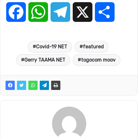
F
W
T
X
P
a
h
e
a
Covid-19 NET
featured
c
a
l
r
Gerry TAAMA NET
togocom moov
e
t
e
t
b
s
g
a
o
A
r
g
o
p
a
e