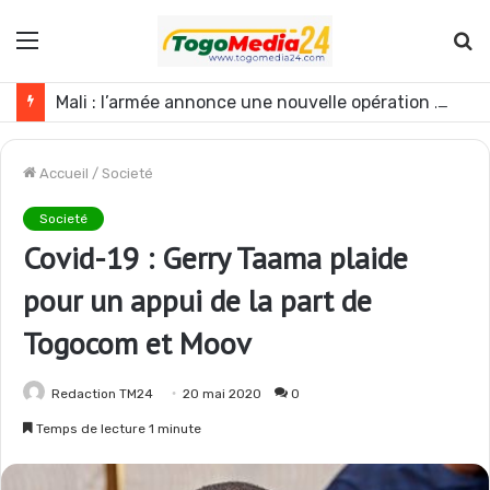
Menu
R
Mali : l’armée annonce une nouvelle opération contre les GAT près de Dagabory
Accueil
/
Societé
Societé
Covid-19 : Gerry Taama plaide
pour un appui de la part de
Togocom et Moov
Redaction TM24
20 mai 2020
0
Temps de lecture 1 minute