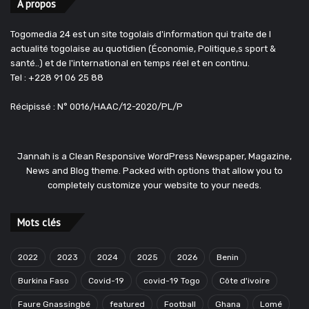
A propos
Togomedia 24 est un site togolais d'information qui traite de l
actualité togolaise au quotidien (Économie, Politique,s sport &
santé..) et de l'international en temps réel et en continu.
Tel : +228 91 06 25 88
Récipissé : N° 0016/HAAC/12-2020/PL/P
Jannah is a Clean Responsive WordPress Newspaper, Magazine,
News and Blog theme. Packed with options that allow you to
completely customize your website to your needs.
Mots clés
2022
2023
2024
2025
2026
Benin
Burkina Faso
Covid-19
covid-19 Togo
Côte d'ivoire
Faure Gnassingbé
featured
Football
Ghana
Lomé