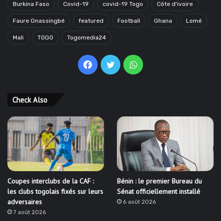
Burkina Faso
Covid-19
covid-19 Togo
Côte d'ivoire
Faure Gnassingbé
featured
Football
Ghana
Lomé
Mali
TOGO
Togomedia24
Facebook
Twitter
WhatsApp
Check Also
Coupes interclubs de la CAF :
Bénin : le premier Bureau du
les clubs togolais fixés sur leurs
Sénat officiellement installé
adversaires
6 août 2026
7 août 2026