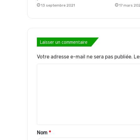
13 septembre 2021
17 mars 20
Laisser un commentaire
Votre adresse e-mail ne sera pas publiée.
Le
C
o
m
m
e
n
t
Nom
*
a