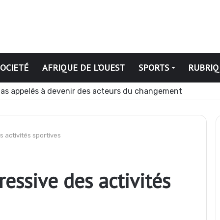
SOCIETÉ
AFRIQUE DE L’OUEST
SPORTS
RUBRIQ
pération contre les GAT près de Dagabory
s activités sportives
ressive des activités