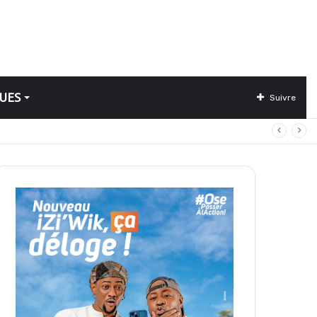
UES
Suivre