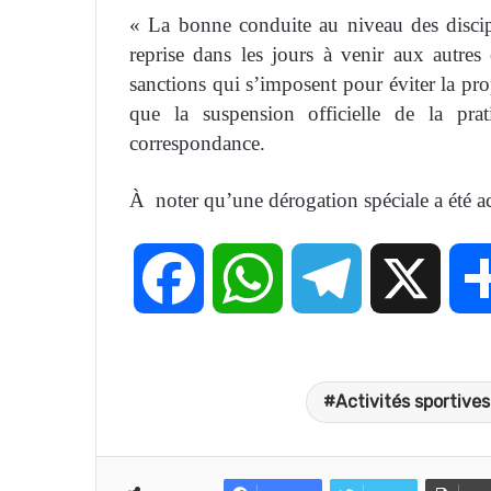
« La bonne conduite au niveau des discipl
reprise dans les jours à venir aux autres
sanctions qui s’imposent pour éviter la p
que la suspension officielle de la pra
correspondance.
À noter qu’une dérogation spéciale a été acc
F
W
T
X
a
h
e
Activités sportive
c
a
l
e
t
e