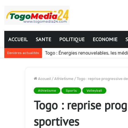
ACCUEIL
SANTE
POLITIQUE
ECONOMIE
Mali : l’armée annonce une nouvelle o
Denières actualités
Accueil
/
Athletisme
/
Togo : reprise progressive de
Athletisme
Sports
Volleyball
Togo : reprise prog
sportives