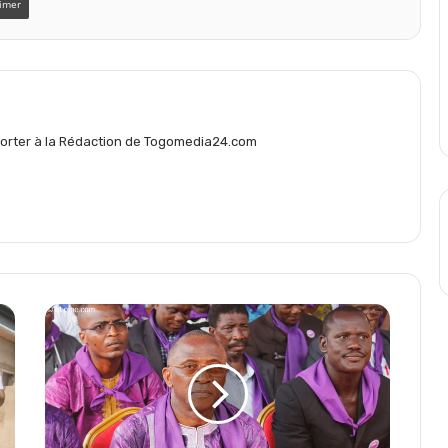
imer
a
g
eporter à la Rédaction de Togomedia24.com
e
r