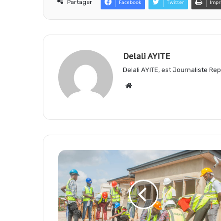
Partager
Facebook
Twitter
Impr
b
s
g
Delali AYITE
o
A
r
Delali AYITE, est Journaliste R
Website
o
p
a
k
p
m