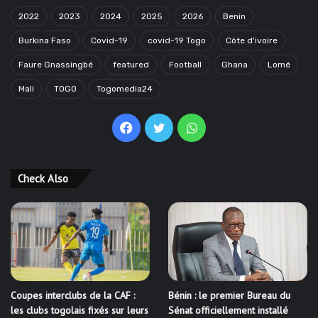
2022
2023
2024
2025
2026
Benin
Burkina Faso
Covid-19
covid-19 Togo
Côte d'ivoire
Faure Gnassingbé
featured
Football
Ghana
Lomé
Mali
TOGO
Togomedia24
Facebook
Twitter
WhatsApp
Check Also
Coupes interclubs de la CAF :
Bénin : le premier Bureau du
les clubs togolais fixés sur leurs
Sénat officiellement installé