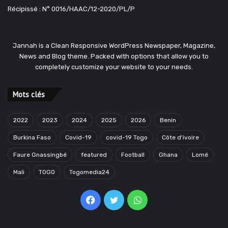
Récipissé : N° 0016/HAAC/12-2020/PL/P
Jannah is a Clean Responsive WordPress Newspaper, Magazine,
News and Blog theme. Packed with options that allow you to
completely customize your website to your needs.
Mots clés
2022
2023
2024
2025
2026
Benin
Burkina Faso
Covid-19
covid-19 Togo
Côte d'ivoire
Faure Gnassingbé
featured
Football
Ghana
Lomé
Mali
TOGO
Togomedia24
Facebook
Twitter
WhatsApp