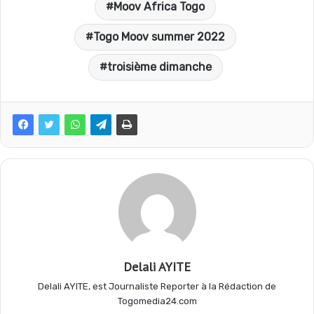
Moov Africa Togo
c
a
l
r
Togo Moov summer 2022
e
t
e
t
troisième dimanche
b
s
g
a
o
A
r
g
o
p
a
e
k
p
m
r
Delali AYITE
Delali AYITE, est Journaliste Reporter à la Rédaction de
Togomedia24.com