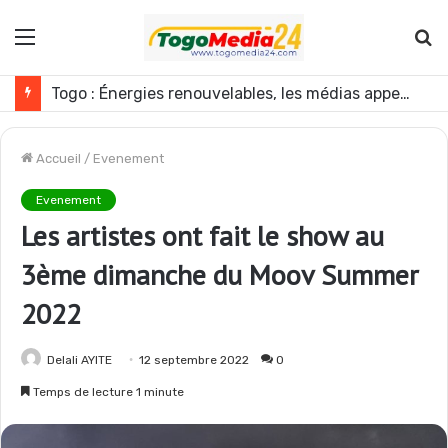
Menu
R
Mali : l’armée annonce une nouvelle opération contre les GAT près de Dagabory
Accueil
/
Evenement
Evenement
Les artistes ont fait le show au
3ème dimanche du Moov Summer
2022
Delali AYITE
12 septembre 2022
0
Temps de lecture 1 minute