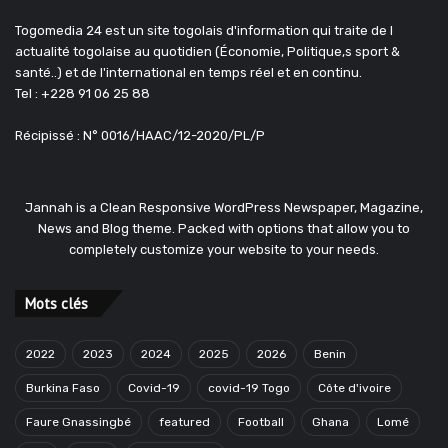
Togomedia 24 est un site togolais d'information qui traite de l
actualité togolaise au quotidien (Économie, Politique,s sport &
santé..) et de l'international en temps réel et en continu.
Tel : +228 91 06 25 88
Récipissé : N° 0016/HAAC/12-2020/PL/P
Jannah is a Clean Responsive WordPress Newspaper, Magazine,
News and Blog theme. Packed with options that allow you to
completely customize your website to your needs.
Mots clés
2022
2023
2024
2025
2026
Benin
Burkina Faso
Covid-19
covid-19 Togo
Côte d'ivoire
Faure Gnassingbé
featured
Football
Ghana
Lomé