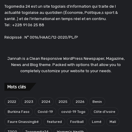
Togomedia 24 est un site togolais d'information qui traite de l
actualité togolaise au quotidien (Économie, Politique,s sport &
santé..) et de l'international en temps réel et en continu.
Tel : +228 91 06 25 88
Récipissé : N° 0016/HAAC/12-2020/PL/P
Jannah is a Clean Responsive WordPress Newspaper, Magazine,
News and Blog theme. Packed with options that allow you to
completely customize your website to your needs.
Mots clés
2022
2023
2024
2025
2026
Benin
Burkina Faso
Covid-19
covid-19 Togo
Côte d'ivoire
Faure Gnassingbé
featured
Football
Lomé
Mali
TOGO
Togomedia24
Women's Health