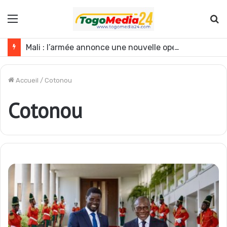
Menu
R
Mali : l’armée annonce une nouvelle opération contre les GAT près de Dagabory
Accueil
/
Cotonou
Cotonou