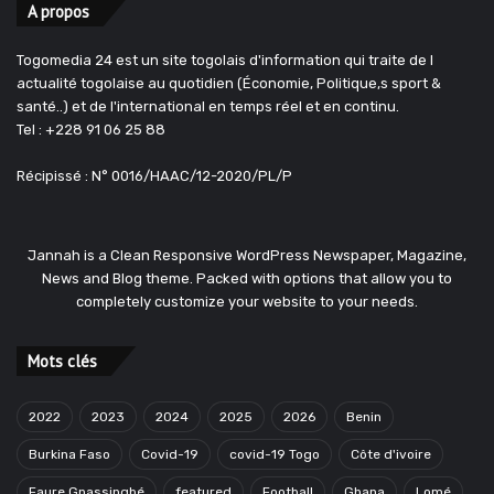
A propos
Togomedia 24 est un site togolais d'information qui traite de l
actualité togolaise au quotidien (Économie, Politique,s sport &
santé..) et de l'international en temps réel et en continu.
Tel : +228 91 06 25 88
Récipissé : N° 0016/HAAC/12-2020/PL/P
Jannah is a Clean Responsive WordPress Newspaper, Magazine,
News and Blog theme. Packed with options that allow you to
completely customize your website to your needs.
Mots clés
2022
2023
2024
2025
2026
Benin
Burkina Faso
Covid-19
covid-19 Togo
Côte d'ivoire
Faure Gnassingbé
featured
Football
Ghana
Lomé