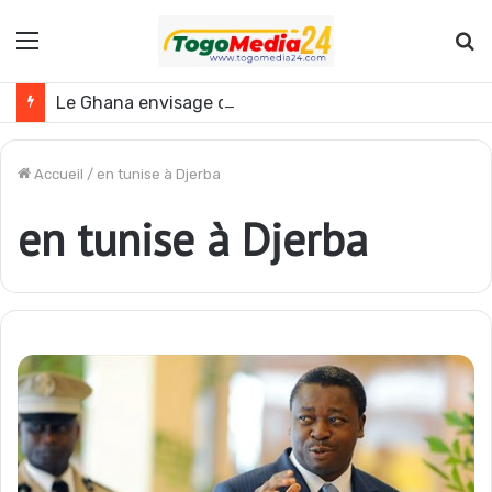
Menu
R
Le Ghana envisage des réformes politiques
Accueil
/
en tunise à Djerba
en tunise à Djerba