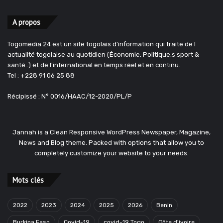
A propos
Togomedia 24 est un site togolais d'information qui traite de l
actualité togolaise au quotidien (Économie, Politique,s sport &
santé..) et de l'international en temps réel et en continu.
Tel : +228 91 06 25 88
Récipissé : N° 0016/HAAC/12-2020/PL/P
Jannah is a Clean Responsive WordPress Newspaper, Magazine,
News and Blog theme. Packed with options that allow you to
completely customize your website to your needs.
Mots clés
2022
2023
2024
2025
2026
Benin
Burkina Faso
Covid-19
covid-19 Togo
Côte d'ivoire