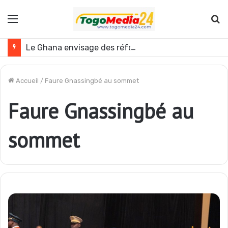
Menu
R
Le Ghana envisage des réformes politiques
Accueil
/
Faure Gnassingbé au sommet
Faure Gnassingbé au
sommet