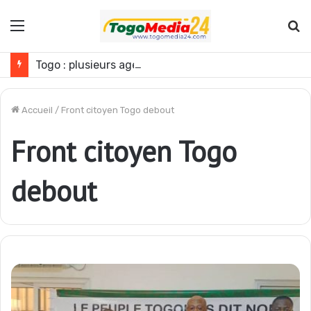
Menu
R
Togo : plusieurs agents de l’administration publique révoqués
Accueil
/
Front citoyen Togo debout
Front citoyen Togo
debout