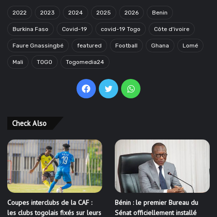
2022
2023
2024
2025
2026
Benin
Burkina Faso
Covid-19
covid-19 Togo
Côte d'ivoire
Faure Gnassingbé
featured
Football
Ghana
Lomé
Mali
TOGO
Togomedia24
Facebook
Twitter
WhatsApp
Check Also
Coupes interclubs de la CAF :
Bénin : le premier Bureau du
les clubs togolais fixés sur leurs
Sénat officiellement installé