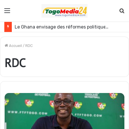
Menu
R
Le Ghana envisage des réformes politiques
Accueil
/
RDC
RDC