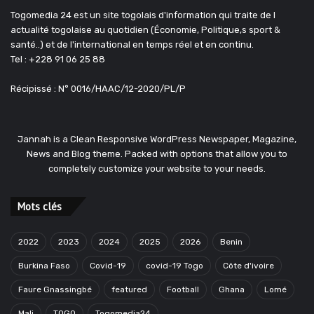
Togomedia 24 est un site togolais d'information qui traite de l
actualité togolaise au quotidien (Économie, Politique,s sport &
santé..) et de l'international en temps réel et en continu.
Tel : +228 91 06 25 88
Récipissé : N° 0016/HAAC/12-2020/PL/P
Jannah is a Clean Responsive WordPress Newspaper, Magazine,
News and Blog theme. Packed with options that allow you to
completely customize your website to your needs.
Mots clés
2022
2023
2024
2025
2026
Benin
Burkina Faso
Covid-19
covid-19 Togo
Côte d'ivoire
Faure Gnassingbé
featured
Football
Ghana
Lomé
Mali
TOGO
Togomedia24