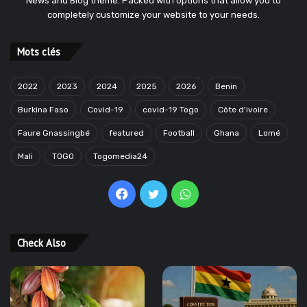
News and Blog theme. Packed with options that allow you to
completely customize your website to your needs.
Mots clés
2022
2023
2024
2025
2026
Benin
Burkina Faso
Covid-19
covid-19 Togo
Côte d'ivoire
Faure Gnassingbé
featured
Football
Ghana
Lomé
Mali
TOGO
Togomedia24
Facebook
Twitter
WhatsApp
Check Also