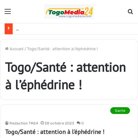
Menu
R
Burkina Faso : plus de 65 000 nouveaux bacheliers débutent leur immersion patriotique
Accueil
/
Togo/Santé : attention à l’éphédrine !
Togo/Santé : attention
à l’éphédrine !
Sante
Redaction TM24
28 octobre 2023
0
Togo/Santé : attention à l’éphédrine !