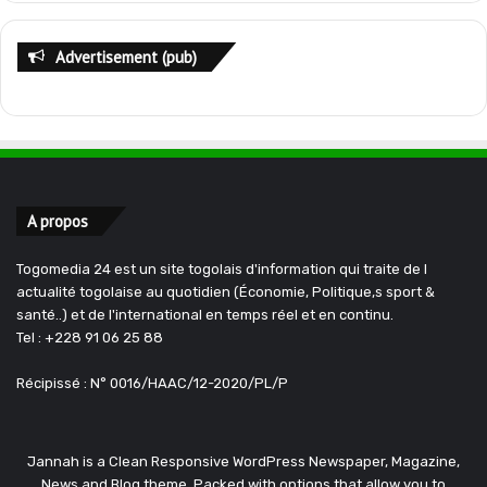
Advertisement (pub)
A propos
Togomedia 24 est un site togolais d'information qui traite de l
actualité togolaise au quotidien (Économie, Politique,s sport &
santé..) et de l'international en temps réel et en continu.
Tel : +228 91 06 25 88
Récipissé : N° 0016/HAAC/12-2020/PL/P
Jannah is a Clean Responsive WordPress Newspaper, Magazine,
News and Blog theme. Packed with options that allow you to