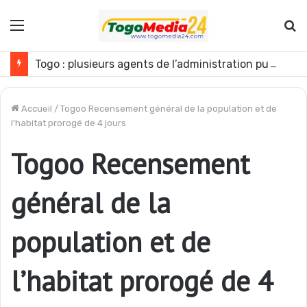
Menu
R
Togo : plusieurs agents de l’administration publique révoqués
Accueil
/
Togoo Recensement général de la population et de
l’habitat prorogé de 4 jours
Togoo Recensement
général de la
population et de
l’habitat prorogé de 4