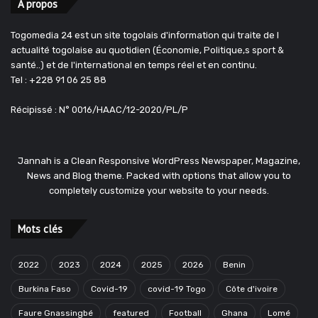
A propos
Togomedia 24 est un site togolais d'information qui traite de l
actualité togolaise au quotidien (Économie, Politique,s sport &
santé..) et de l'international en temps réel et en continu.
Tel : +228 91 06 25 88
Récipissé : N° 0016/HAAC/12-2020/PL/P
Jannah is a Clean Responsive WordPress Newspaper, Magazine,
News and Blog theme. Packed with options that allow you to
completely customize your website to your needs.
Mots clés
2022
2023
2024
2025
2026
Benin
Burkina Faso
Covid-19
covid-19 Togo
Côte d'ivoire
Faure Gnassingbé
featured
Football
Ghana
Lomé