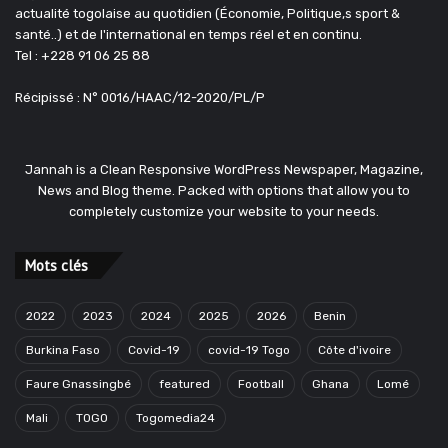
actualité togolaise au quotidien (Économie, Politique,s sport &
santé..) et de l'international en temps réel et en continu.
Tel : +228 91 06 25 88
Récipissé : N° 0016/HAAC/12-2020/PL/P
Jannah is a Clean Responsive WordPress Newspaper, Magazine,
News and Blog theme. Packed with options that allow you to
completely customize your website to your needs.
Mots clés
2022
2023
2024
2025
2026
Benin
Burkina Faso
Covid-19
covid-19 Togo
Côte d'ivoire
Faure Gnassingbé
featured
Football
Ghana
Lomé
Mali
TOGO
Togomedia24