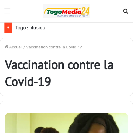
Menu
R
Togo : plusieurs agents de l’administration publique révoqués
Accueil
/
Vaccination contre la Covid-19
Vaccination contre la
Covid-19