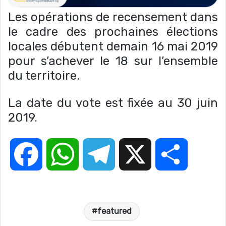
Les opérations de recensement dans
le cadre des prochaines élections
locales débutent demain 16 mai 2019
pour s’achever le 18 sur l’ensemble
du territoire.
La date du vote est fixée au 30 juin
2019.
F
W
T
X
P
a
h
e
a
featured
c
a
l
r