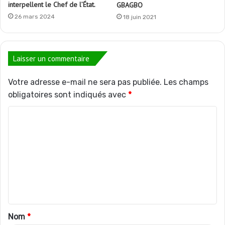
interpellent le Chef de l’État.
GBAGBO
26 mars 2024
18 juin 2021
Laisser un commentaire
Votre adresse e-mail ne sera pas publiée.
Les champs
obligatoires sont indiqués avec
*
C
o
m
m
e
n
t
Nom
*
a