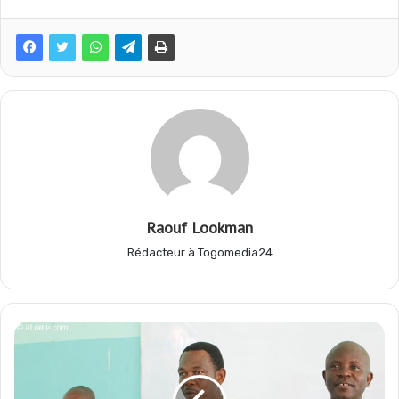
e
t
e
t
b
s
g
a
o
A
r
g
o
p
a
e
Raouf Lookman
Rédacteur à Togomedia24
k
p
m
r