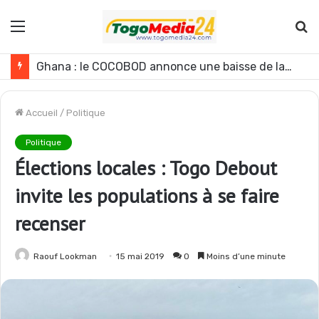
Menu
R
Ghana : le COCOBOD annonce une baisse de la production de cacao pour la campagne 2026-2027
Accueil
/
Politique
Politique
Élections locales : Togo Debout
invite les populations à se faire
recenser
Raouf Lookman
15 mai 2019
0
Moins d’une minute