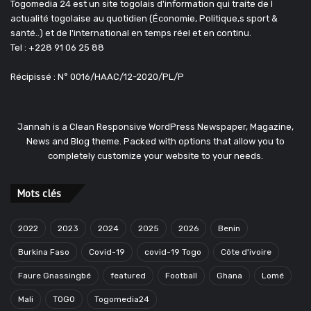
Togomedia 24 est un site togolais d'information qui traite de l
actualité togolaise au quotidien (Économie, Politique,s sport &
santé..) et de l'international en temps réel et en continu.
Tel : +228 91 06 25 88
Récipissé : N° 0016/HAAC/12-2020/PL/P
Jannah is a Clean Responsive WordPress Newspaper, Magazine,
News and Blog theme. Packed with options that allow you to
completely customize your website to your needs.
Mots clés
2022
2023
2024
2025
2026
Benin
Burkina Faso
Covid-19
covid-19 Togo
Côte d'ivoire
Faure Gnassingbé
featured
Football
Ghana
Lomé
Mali
TOGO
Togomedia24