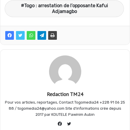
Togo : arrestation de l’opposante Kafui
c
a
l
r
Adjamagbo
e
t
e
t
b
s
g
a
o
A
r
g
o
p
a
e
Redaction TM24
Pour vos articles, reportages, Contact Togomedia24 +228 91 06 25
k
p
m
r
88 / togomedia24@yahoo.com Site d'informations crée depuis
2017 par KOUTELE Pawinim Aubin
Twitter