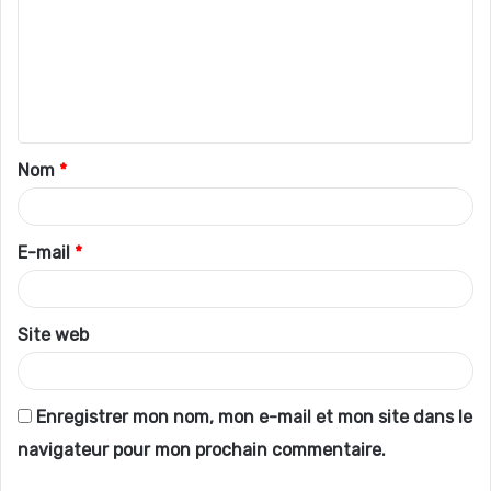
m
m
e
n
t
Nom
*
a
i
r
E-mail
*
e
*
Site web
Enregistrer mon nom, mon e-mail et mon site dans le
navigateur pour mon prochain commentaire.