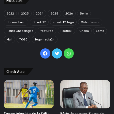
Mots clés
2022
2023
2024
2025
2026
Benin
Burkina Faso
Covid-19
covid-19 Togo
Côte d'ivoire
Faure Gnassingbé
featured
Football
Ghana
Lomé
Mali
TOGO
Togomedia24
Facebook
Twitter
WhatsApp
Check Also
Coupes interclubs de la CAF :
Bénin : le premier Bureau du