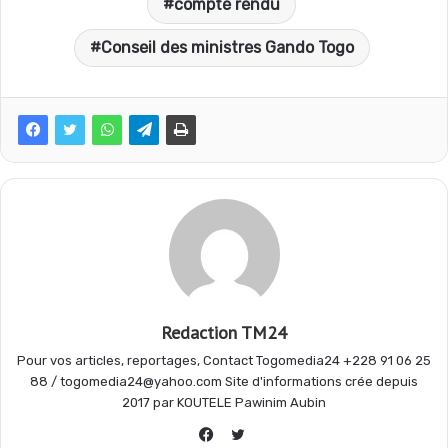
compte rendu
c
a
l
r
Conseil des ministres Gando Togo
e
t
e
t
b
s
g
a
o
A
r
g
o
p
a
e
Redaction TM24
k
p
m
r
Pour vos articles, reportages, Contact Togomedia24 +228 91 06 25
88 / togomedia24@yahoo.com Site d'informations crée depuis
2017 par KOUTELE Pawinim Aubin
Twitter