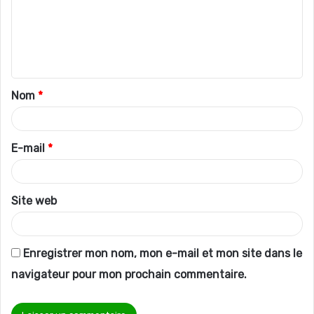
m
e
n
t
Nom
*
a
i
r
E-mail
*
e
*
Site web
Enregistrer mon nom, mon e-mail et mon site dans le
navigateur pour mon prochain commentaire.