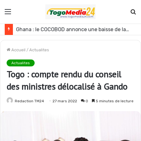
Menu
R
Ghana : le COCOBOD annonce une baisse de la production de cacao pour la campagne 2026-2027
Accueil
/
Actualites
Actualites
Togo : compte rendu du conseil
des ministres délocalisé à Gando
Redaction TM24
27 mars 2022
0
5 minutes de lecture