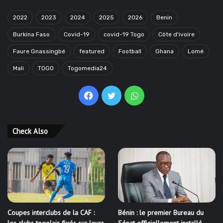
2022
2023
2024
2025
2026
Benin
Burkina Faso
Covid-19
covid-19 Togo
Côte d'ivoire
Faure Gnassingbé
featured
Football
Ghana
Lomé
Mali
TOGO
Togomedia24
Facebook
Twitter
WhatsApp
Check Also
Coupes interclubs de la CAF :
Bénin : le premier Bureau du