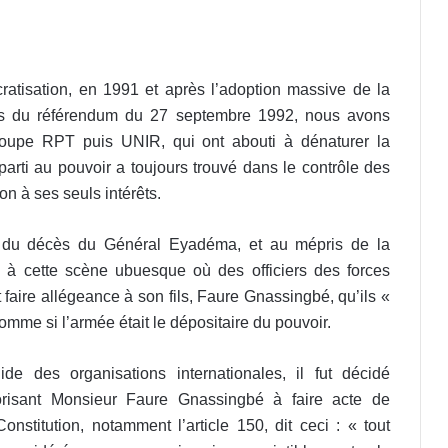
tisation, en 1991 et après l’adoption massive de la
ors du référendum du 27 septembre 1992, nous avons
groupe RPT puis UNIR, qui ont abouti à dénaturer la
arti au pouvoir a toujours trouvé dans le contrôle des
on à ses seuls intérêts.
te du décès du Général Eyadéma, et au mépris de la
is, à cette scène ubuesque où des officiers des forces
faire allégeance à son fils, Faure Gnassingbé, qu’ils «
mme si l’armée était le dépositaire du pouvoir.
e des organisations internationales, il fut décidé
utorisant Monsieur Faure Gnassingbé à faire acte de
onstitution, notamment l’article 150, dit ceci : « tout