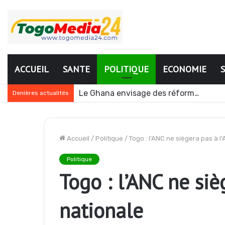
ACCUEIL
SANTE
POLITIQUE
ECONOMIE
Le Ghana envisage des réformes polit
Denières actualités
Accueil
/
Politique
/
Togo : l’ANC ne siègera pas à 
Politique
Togo : l’ANC ne si
nationale