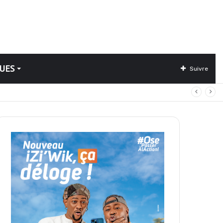
UES
Suivre