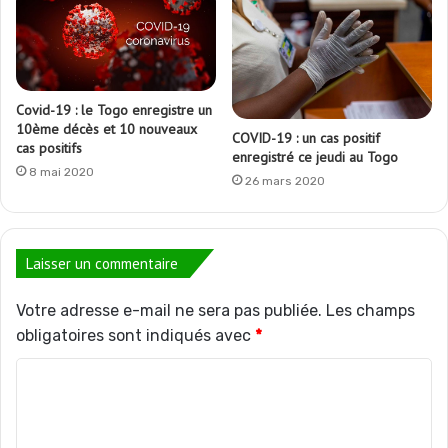
Covid-19 : le Togo enregistre un
10ème décès et 10 nouveaux
COVID-19 : un cas positif
cas positifs
enregistré ce jeudi au Togo
8 mai 2020
26 mars 2020
Laisser un commentaire
Votre adresse e-mail ne sera pas publiée.
Les champs
obligatoires sont indiqués avec
*
C
o
m