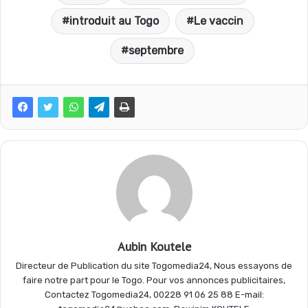
c
a
l
r
introduit au Togo
Le vaccin
e
t
e
t
septembre
b
s
g
a
o
A
r
g
o
p
a
e
k
p
m
r
Aubin Koutele
Directeur de Publication du site Togomedia24, Nous essayons de
faire notre part pour le Togo. Pour vos annonces publicitaires,
Contactez Togomedia24, 00228 91 06 25 88 E-mail: