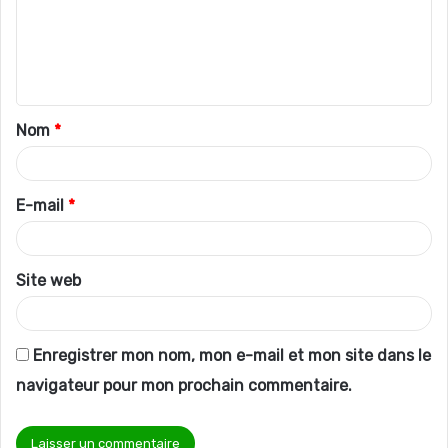
m
e
n
t
Nom
*
a
i
r
E-mail
*
e
*
Site web
Enregistrer mon nom, mon e-mail et mon site dans le
navigateur pour mon prochain commentaire.