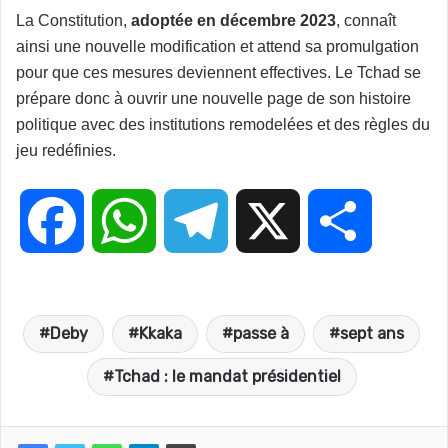
La Constitution,
adoptée en décembre 2023
, connaît
ainsi une nouvelle modification et attend sa promulgation
pour que ces mesures deviennent effectives. Le Tchad se
prépare donc à ouvrir une nouvelle page de son histoire
politique avec des institutions remodelées et des règles du
jeu redéfinies.
F
W
T
X
P
a
h
e
a
Deby
Kkaka
passe à
sept ans
c
a
l
r
Tchad : le mandat présidentiel
e
t
e
t