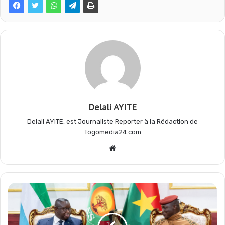
b
s
g
a
o
A
r
g
o
p
a
e
Delali AYITE
k
p
m
r
Delali AYITE, est Journaliste Reporter à la Rédaction de
Togomedia24.com
Website