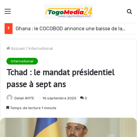
Menu
R
Ghana : le COCOBOD annonce une baisse de la production de cacao pour la campagne 2026-2027
Accueil
/
International
International
Tchad : le mandat présidentiel
passe à sept ans
Delali AYITE
16 septembre 2025
0
Temps de lecture 1 minute