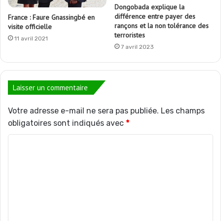
Dongobada explique la
différence entre payer des
France : Faure Gnassingbé en
rançons et la non tolérance des
visite officielle
terroristes
11 avril 2021
7 avril 2023
Laisser un commentaire
Votre adresse e-mail ne sera pas publiée.
Les champs
obligatoires sont indiqués avec
*
C
o
m
m
e
n