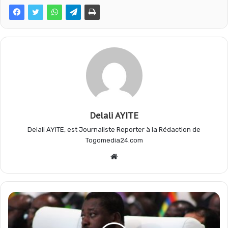
b
s
g
a
o
A
r
g
o
p
a
e
Delali AYITE
k
p
m
r
Delali AYITE, est Journaliste Reporter à la Rédaction de
Togomedia24.com
Website