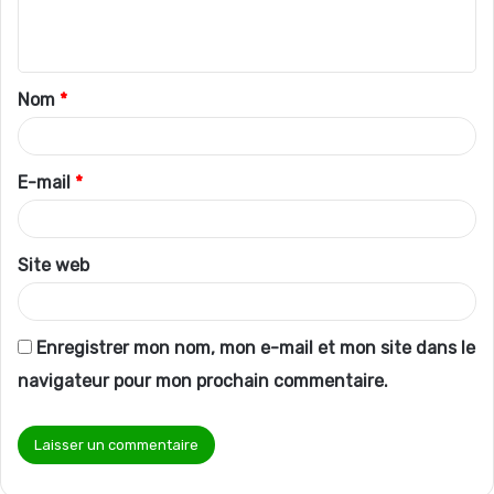
e
n
t
Nom
*
a
i
r
E-mail
*
e
*
Site web
Enregistrer mon nom, mon e-mail et mon site dans le
navigateur pour mon prochain commentaire.