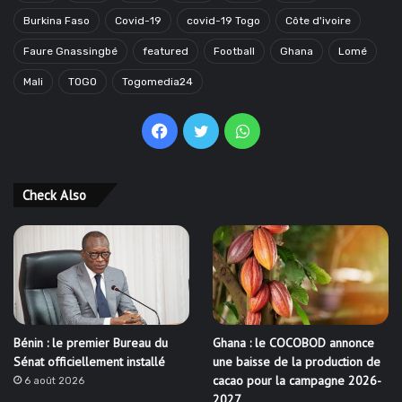
Burkina Faso
Covid-19
covid-19 Togo
Côte d'ivoire
Faure Gnassingbé
featured
Football
Ghana
Lomé
Mali
TOGO
Togomedia24
Facebook
Twitter
WhatsApp
Check Also
Bénin : le premier Bureau du
Ghana : le COCOBOD annonce
Sénat officiellement installé
une baisse de la production de
cacao pour la campagne 2026-
6 août 2026
2027