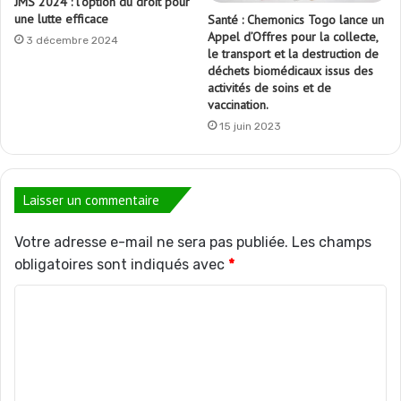
JMS 2024 : l’option du droit pour
une lutte efficace
Santé : Chemonics Togo lance un
Appel d’Offres pour la collecte,
3 décembre 2024
le transport et la destruction de
déchets biomédicaux issus des
activités de soins et de
vaccination.
15 juin 2023
Laisser un commentaire
Votre adresse e-mail ne sera pas publiée.
Les champs
obligatoires sont indiqués avec
*
C
o
m
m