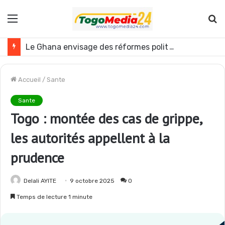
Menu
R
Le Ghana envisage des réformes politiques
Accueil
/
Sante
Sante
Togo : montée des cas de grippe,
les autorités appellent à la
prudence
Delali AYITE
9 octobre 2025
0
Temps de lecture 1 minute