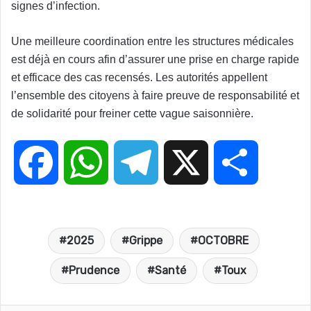
signes d’infection.
Une meilleure coordination entre les structures médicales
est déjà en cours afin d’assurer une prise en charge rapide
et efficace des cas recensés. Les autorités appellent
l’ensemble des citoyens à faire preuve de responsabilité et
de solidarité pour freiner cette vague saisonnière.
F
W
T
X
P
a
h
e
a
2025
Grippe
OCTOBRE
c
a
l
r
Prudence
Santé
Toux
e
t
e
t