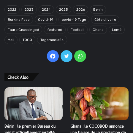
2022
2023
2024
2025
2026
Benin
Burkina Faso
Covid-19
covid-19 Togo
Côte d'ivoire
Faure Gnassingbé
featured
Football
Ghana
Lomé
Mali
TOGO
Togomedia24
Facebook
Twitter
WhatsApp
Check Also
Bénin : le premier Bureau du
Ghana : le COCOBOD annonce
Sénat officiellement installé
une baisse de la production de