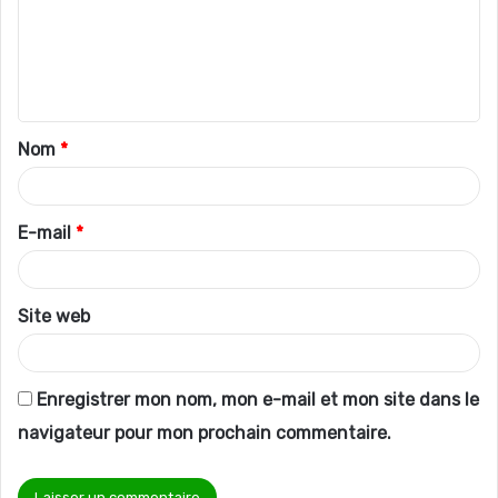
m
e
n
t
Nom
*
a
i
r
E-mail
*
e
*
Site web
Enregistrer mon nom, mon e-mail et mon site dans le
navigateur pour mon prochain commentaire.