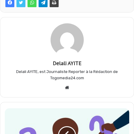
o
p
a
e
k
p
m
r
Delali AYITE
Delali AYITE, est Journaliste Reporter à la Rédaction de
Togomedia24.com
Website