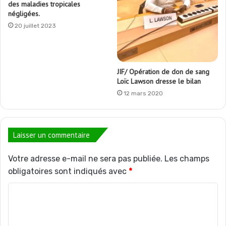
des maladies tropicales
négligées.
20 juillet 2023
JIF/ Opération de don de sang
Loïc Lawson dresse le bilan
12 mars 2020
Laisser un commentaire
Votre adresse e-mail ne sera pas publiée.
Les champs
obligatoires sont indiqués avec
*
C
o
m