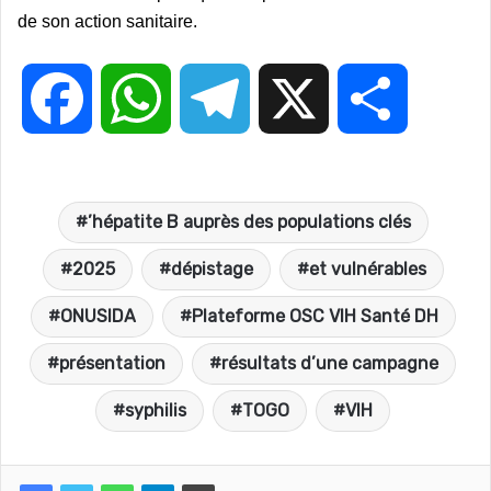
de son action sanitaire.
F
W
T
X
P
a
h
e
a
’hépatite B auprès des populations clés
c
a
l
r
2025
dépistage
et vulnérables
e
t
e
t
ONUSIDA
Plateforme OSC VIH Santé DH
présentation
résultats d’une campagne
b
s
g
a
syphilis
TOGO
VIH
o
A
r
g