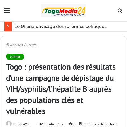
Menu
R
Togo : plusieurs agents de l’administration publique révoqués
Accueil
/
Sante
Sante
Togo : présentation des résultats
d’une campagne de dépistage du
VIH/syphilis/l’hépatite B auprès
des populations clés et
vulnérables
Delali AYITE
12 octobre 2025
0
3 minutes de lecture