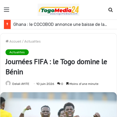
Menu
R
Ghana : le COCOBOD annonce une baisse de la production de cacao pour la campagne 2026-2027
Accueil
/
Actualites
Actualites
Journées FIFA : le Togo domine le
Bénin
Delali AYITE
10 juin 2026
0
Moins d’une minute