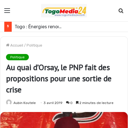
Menu
R
Togo : Énergies renouvelables, les médias appelés à devenir des acteurs du changement
Accueil
/
Politique
Politique
Au quai d’Orsay, le PNP fait des
propositions pour une sortie de
crise
Aubin Koutele
3 avril 2019
0
2 minutes de lecture