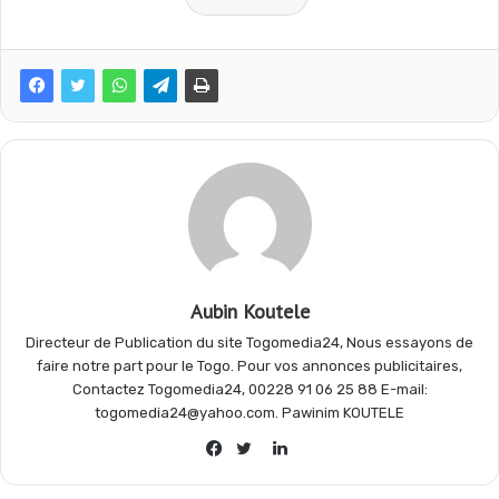
c
a
l
r
e
t
e
t
b
s
g
a
o
A
r
g
o
p
a
e
Aubin Koutele
Directeur de Publication du site Togomedia24, Nous essayons de
k
p
m
r
faire notre part pour le Togo. Pour vos annonces publicitaires,
Contactez Togomedia24, 00228 91 06 25 88 E-mail:
togomedia24@yahoo.com. Pawinim KOUTELE
Linkedin
Facebook
Twitter