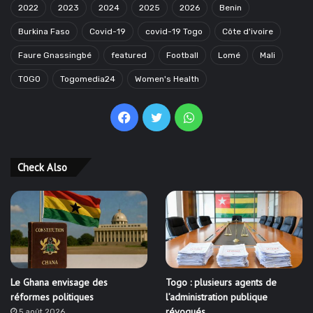
2022
2023
2024
2025
2026
Benin
Burkina Faso
Covid-19
covid-19 Togo
Côte d'ivoire
Faure Gnassingbé
featured
Football
Lomé
Mali
TOGO
Togomedia24
Women's Health
Facebook
Twitter
WhatsApp
Check Also
Le Ghana envisage des
Togo : plusieurs agents de
réformes politiques
l’administration publique
révoqués
5 août 2026