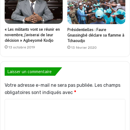
« Les militants vont se réunir en
Présidentielles : Faure
novembre, j’aviserai de leur
Gnassingbé déclare sa flamme à
décision » Agbeyomé Kodjo
Tchaoudjo
13 octobre 2019
13 février 2020
Laisser un commentaire
Votre adresse e-mail ne sera pas publiée.
Les champs
obligatoires sont indiqués avec
*
C
o
m
m