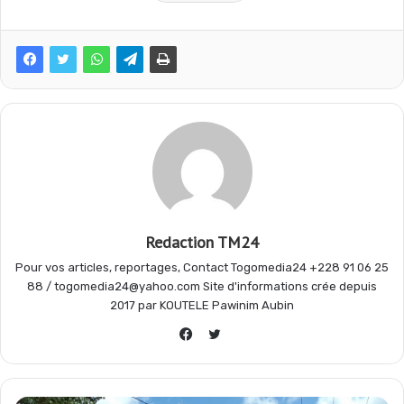
e
t
e
t
b
s
g
a
o
A
r
g
o
p
a
e
Redaction TM24
Pour vos articles, reportages, Contact Togomedia24 +228 91 06 25
k
p
m
r
88 / togomedia24@yahoo.com Site d'informations crée depuis
2017 par KOUTELE Pawinim Aubin
Twitter
Facebook