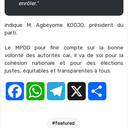
enrôler.”
indique M. Agbeyome KODJO, président du
parti.
Le MPDD pour finir compte sur la bonne
volonté des autorités car, il va de soi pour la
cohésion nationale et pour des élections
justes, équitables et transparentes à tous.
F
W
T
X
P
a
h
e
a
featured
c
a
l
r