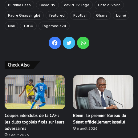
Burkina Faso
Covid-19
covid-19 Togo
Côte d'ivoire
Faure Gnassingbé
featured
Football
Ghana
Lomé
Mali
TOGO
Togomedia24
Facebook
Twitter
WhatsApp
Check Also
Coupes interclubs de la CAF :
Bénin : le premier Bureau du
les clubs togolais fixés sur leurs
Sénat officiellement installé
adversaires
6 août 2026
7 août 2026