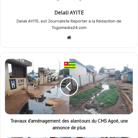
Delali AYITE
k
p
m
r
Delali AYITE, est Journaliste Reporter à la Rédaction de
Togomedia24.com
Website
Travaux d’aménagement des alentours du CMS Agoè, une
annonce de plus