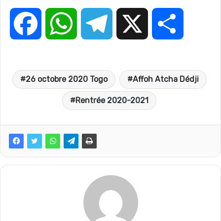
F
W
T
X
P
a
h
e
a
26 octobre 2020 Togo
Affoh Atcha Dédji
c
a
l
r
Rentrée 2020-2021
e
t
e
t
b
s
g
a
o
A
r
g
o
p
a
e