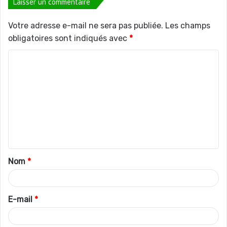
Laisser un commentaire
Votre adresse e-mail ne sera pas publiée.
Les champs
obligatoires sont indiqués avec
*
C
o
m
m
e
n
t
Nom
*
a
i
r
E-mail
*
e
*