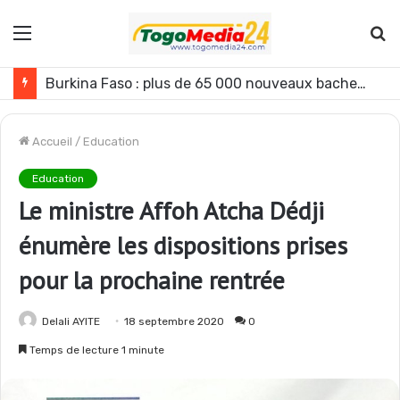
Menu
R
Burkina Faso : plus de 65 000 nouveaux bacheliers débutent leur immersion patriotique
Accueil
/
Education
Education
Le ministre Affoh Atcha Dédji
énumère les dispositions prises
pour la prochaine rentrée
Delali AYITE
18 septembre 2020
0
Temps de lecture 1 minute