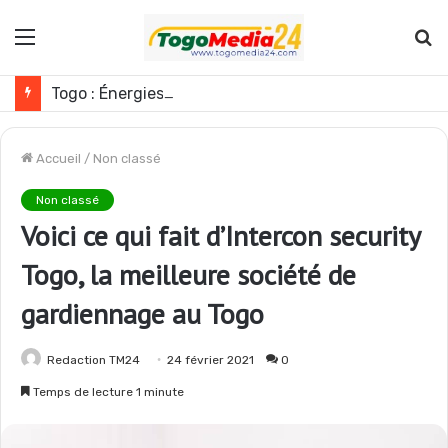
Menu
R
Togo : Énergies renouvelables, les médias appelés à devenir des acteurs du changement
Accueil
/
Non classé
Non classé
Voici ce qui fait d’Intercon security
Togo, la meilleure société de
gardiennage au Togo
Redaction TM24
24 février 2021
0
Temps de lecture 1 minute