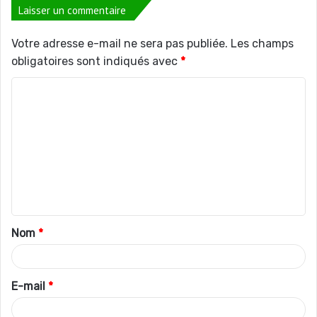
Laisser un commentaire
Votre adresse e-mail ne sera pas publiée.
Les champs
obligatoires sont indiqués avec
*
C
o
m
m
e
n
t
Nom
*
a
i
r
E-mail
*
e