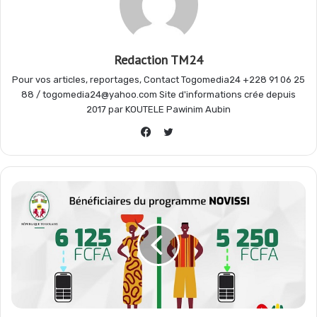
o
A
r
g
o
p
a
e
Redaction TM24
Pour vos articles, reportages, Contact Togomedia24 +228 91 06 25
k
p
m
r
88 / togomedia24@yahoo.com Site d'informations crée depuis
2017 par KOUTELE Pawinim Aubin
Twitter
Facebook