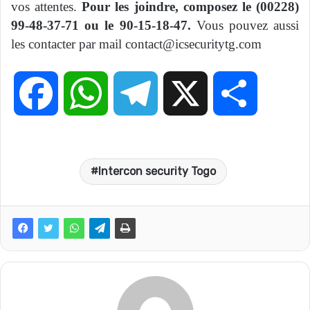
vos attentes.
Pour les joindre, composez le (00228)
99-48-37-71 ou le 90-15-18-47.
Vous pouvez aussi
les contacter par mail contact@icsecuritytg.com
F
W
T
X
P
a
h
e
a
Intercon security Togo
c
a
l
r
e
t
e
t
b
s
g
a