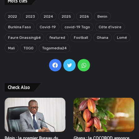
Mots clés
2022
2023
2024
2025
2026
Benin
Burkina Faso
Covid-19
covid-19 Togo
Côte d'ivoire
Faure Gnassingbé
featured
Football
Ghana
Lomé
Mali
TOGO
Togomedia24
Facebook
Twitter
WhatsApp
Check Also
Bénin : le premier Bureau du
Ghana : le COCOBOD annonce