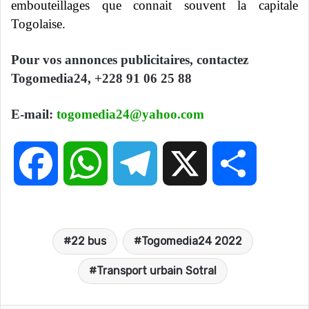
embouteillages que connait souvent la capitale
Togolaise.
Pour vos annonces publicitaires, contactez
Togomedia24, +228 91 06 25 88
E-mail:
togomedia24@yahoo.com
F
W
T
X
P
a
h
e
a
22 bus
Togomedia24 2022
c
a
l
r
Transport urbain Sotral
e
t
e
t