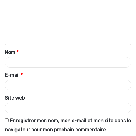
m
m
e
n
t
Nom
*
a
i
r
E-mail
*
e
*
Site web
Enregistrer mon nom, mon e-mail et mon site dans le
navigateur pour mon prochain commentaire.