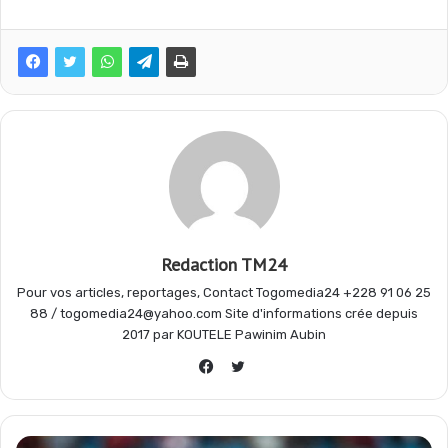
e
t
e
t
b
s
g
a
o
A
r
g
o
p
a
e
Redaction TM24
k
p
m
r
Pour vos articles, reportages, Contact Togomedia24 +228 91 06 25
88 / togomedia24@yahoo.com Site d'informations crée depuis
2017 par KOUTELE Pawinim Aubin
Twitter
Facebook