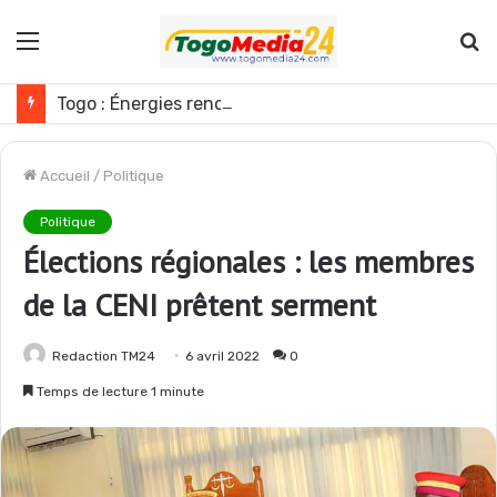
Menu
R
Togo : Énergies renouvelables, les médias appelés à devenir des acteurs du changement
Accueil
/
Politique
Politique
Élections régionales : les membres
de la CENI prêtent serment
Redaction TM24
6 avril 2022
0
Temps de lecture 1 minute