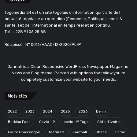
Togomedia 24 est un site togolais d'information qui traite de l
actualité togolaise au quotidien (Économie, Politique,s sport &
santé..) et de l'international en temps réel et en continu.
Tel : +228 91 06 25 88
Récipissé : N° 0016/HAAC/12-2020/PL/P
Jannah is a Clean Responsive WordPress Newspaper, Magazine,
News and Blog theme. Packed with options that allow you to
completely customize your website to your needs.
Mots clés
2022
2023
2024
2025
2026
Benin
Burkina Faso
Covid-19
covid-19 Togo
Côte d'ivoire
Faure Gnassingbé
featured
Football
Ghana
Lomé