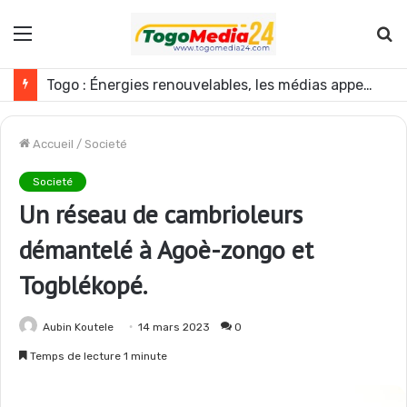
Menu
R
Togo : Énergies renouvelables, les médias appelés à devenir des acteurs du changement
Accueil
/
Societé
Societé
Un réseau de cambrioleurs
démantelé à Agoè-zongo et
Togblékopé.
Aubin Koutele
14 mars 2023
0
Temps de lecture 1 minute