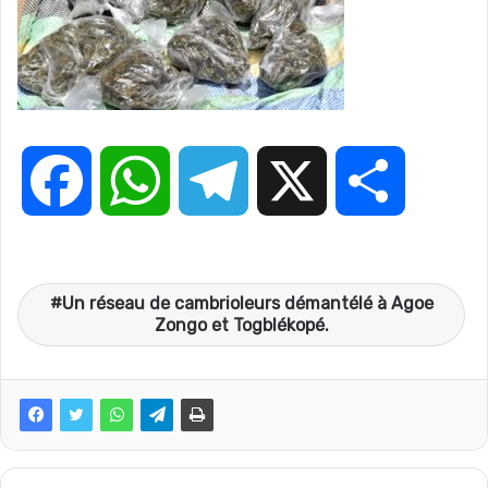
F
W
T
X
P
a
h
e
a
Un réseau de cambrioleurs démantélé à Agoe
c
a
l
r
Zongo et Togblékopé.
e
t
e
t
b
s
g
a