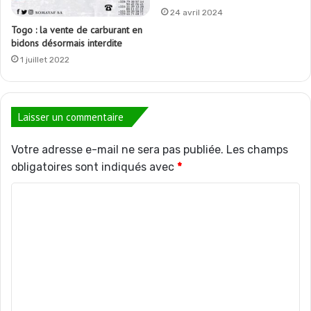
24 avril 2024
Togo : la vente de carburant en
bidons désormais interdite
1 juillet 2022
Laisser un commentaire
Votre adresse e-mail ne sera pas publiée.
Les champs
obligatoires sont indiqués avec
*
C
o
m
m
e
n