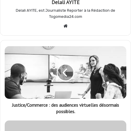
Delali AYITE
k
p
m
r
Delali AYITE, est Journaliste Reporter à la Rédaction de
Togomedia24.com
Website
Justice/Commerce : des audiences virtuelles désormais
possibles.