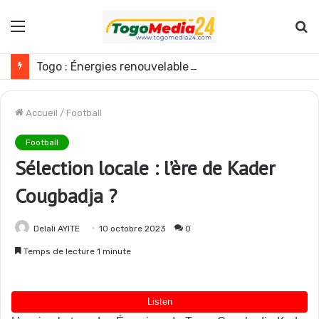
Menu
R
Togo : Énergies renouvelables, les médias appelés à devenir des acteurs du changement
Accueil
/
Football
Football
Sélection locale : l’ère de Kader
Cougbadja ?
Delali AYITE
10 octobre 2023
0
Temps de lecture 1 minute