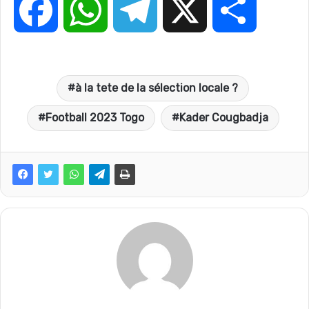
F
W
T
X
P
a
h
e
a
à la tete de la sélection locale ?
c
a
l
r
Football 2023 Togo
Kader Cougbadja
e
t
e
t
b
s
g
a
o
A
r
g
o
p
a
e