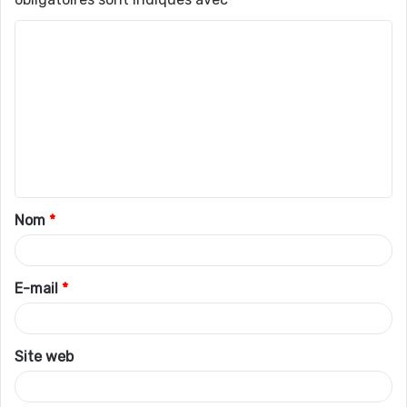
C
o
m
m
e
n
t
Nom
*
a
i
r
E-mail
*
e
*
Site web