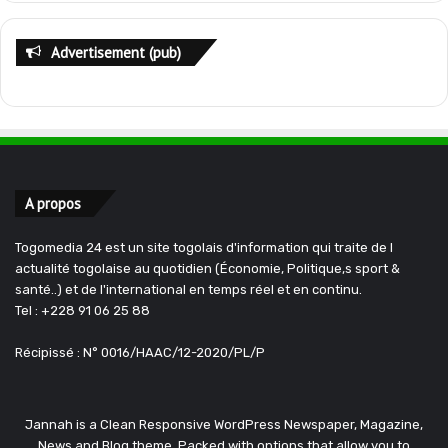
Advertisement (pub)
A propos
Togomedia 24 est un site togolais d'information qui traite de l
actualité togolaise au quotidien (Économie, Politique,s sport &
santé..) et de l'international en temps réel et en continu.
Tel : +228 91 06 25 88
Récipissé : N° 0016/HAAC/12-2020/PL/P
Jannah is a Clean Responsive WordPress Newspaper, Magazine,
News and Blog theme. Packed with options that allow you to