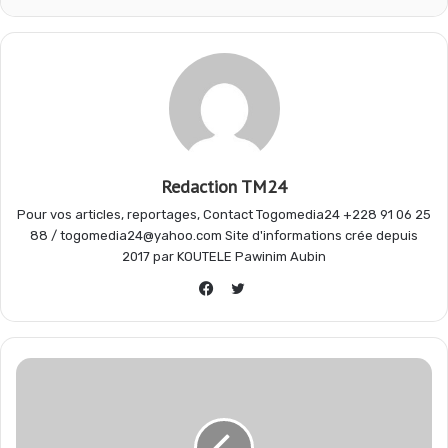
o
A
r
g
o
p
a
e
k
p
m
r
Redaction TM24
Pour vos articles, reportages, Contact Togomedia24 +228 91 06 25
88 / togomedia24@yahoo.com Site d'informations crée depuis
2017 par KOUTELE Pawinim Aubin
Twitter
Facebook