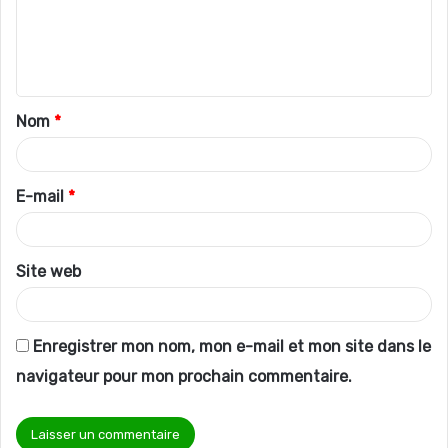
m
e
n
t
Nom
*
a
i
r
E-mail
*
e
*
Site web
Enregistrer mon nom, mon e-mail et mon site dans le
navigateur pour mon prochain commentaire.