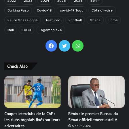
2022
2023
2024
2025
2026
Benin
Burkina Faso
Covid-19
covid-19 Togo
Côte d'ivoire
Faure Gnassingbé
featured
Football
Ghana
Lomé
Mali
TOGO
Togomedia24
Facebook
Twitter
WhatsApp
Check Also
Coupes interclubs de la CAF :
Bénin : le premier Bureau du
les clubs togolais fixés sur leurs
Sénat officiellement installé
adversaires
6 août 2026