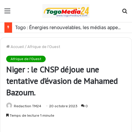
Menu
R
Togo : Énergies renouvelables, les médias appelés à devenir des acteurs du changement
Accueil
/
Afrique de l'Ouest
Afrique de l'Ouest
Niger : le CNSP déjoue une
tentative d’évasion de Mahamed
Bazoum.
Redaction TM24
20 octobre 2023
0
Temps de lecture 1 minute