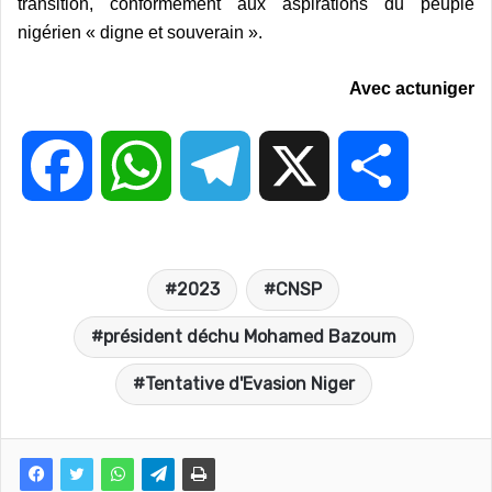
transition, conformément aux aspirations du peuple
nigérien « digne et souverain ».
Avec actuniger
F
W
T
X
P
a
h
e
a
2023
CNSP
c
a
l
r
président déchu Mohamed Bazoum
e
t
e
t
Tentative d'Evasion Niger
b
s
g
a