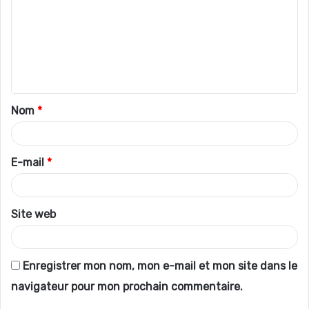
m
m
e
n
t
Nom
*
a
i
r
E-mail
*
e
*
Site web
Enregistrer mon nom, mon e-mail et mon site dans le
navigateur pour mon prochain commentaire.