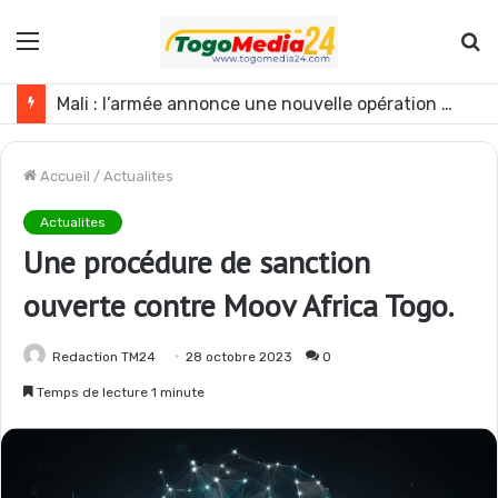
Menu
R
Mali : l’armée annonce une nouvelle opération contre les GAT près de Dagabory
Accueil
/
Actualites
Actualites
Une procédure de sanction
ouverte contre Moov Africa Togo.
Redaction TM24
28 octobre 2023
0
Temps de lecture 1 minute