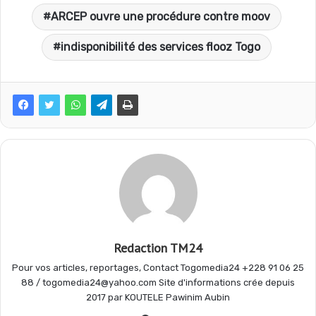
ARCEP ouvre une procédure contre moov
c
a
l
r
indisponibilité des services flooz Togo
e
t
e
t
b
s
g
a
o
A
r
g
o
p
a
e
Redaction TM24
k
p
m
r
Pour vos articles, reportages, Contact Togomedia24 +228 91 06 25
88 / togomedia24@yahoo.com Site d'informations crée depuis
2017 par KOUTELE Pawinim Aubin