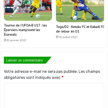
Tournoi de l’UFOA-B U17 : les
Togo/D2 : Kotoko FC et Kakadl FC
Éperviers martyrisent les
de retour en D1
Écureuils
12 juillet 2021
8 janvier 2021
Laisser un commentaire
Votre adresse e-mail ne sera pas publiée.
Les champs
obligatoires sont indiqués avec
*
C
o
m