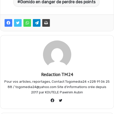
Gomido en danger de perdre des points
e
t
e
t
b
s
g
a
o
A
r
g
o
p
a
e
Redaction TM24
k
p
m
r
Pour vos articles, reportages, Contact Togomedia24 +228 91 06 25
88 / togomedia24@yahoo.com Site d'informations crée depuis
2017 par KOUTELE Pawinim Aubin
Twitter
Facebook