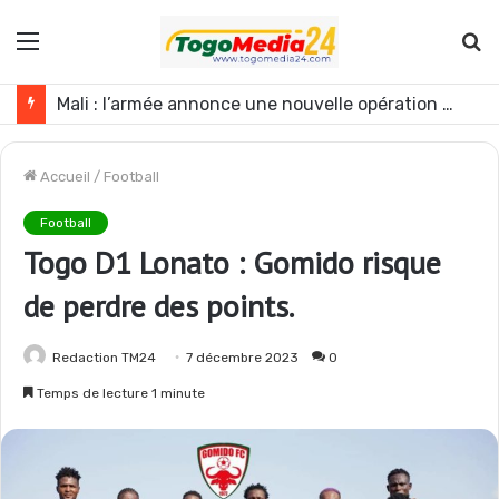
Menu
R
Mali : l’armée annonce une nouvelle opération contre les GAT près de Dagabory
Accueil
/
Football
Football
Togo D1 Lonato : Gomido risque
de perdre des points.
Redaction TM24
7 décembre 2023
0
Temps de lecture 1 minute