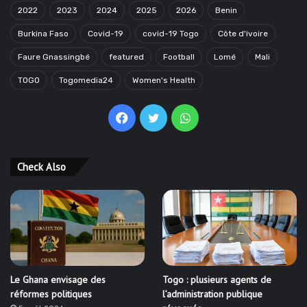
2022
2023
2024
2025
2026
Benin
Burkina Faso
Covid-19
covid-19 Togo
Côte d'ivoire
Faure Gnassingbé
featured
Football
Lomé
Mali
TOGO
Togomedia24
Women's Health
Facebook
Twitter
WhatsApp
Check Also
Le Ghana envisage des
Togo : plusieurs agents de
réformes politiques
l’administration publique