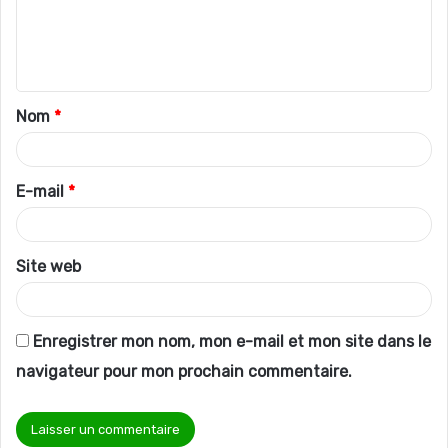
m
e
n
t
Nom
*
a
i
r
E-mail
*
e
*
Site web
Enregistrer mon nom, mon e-mail et mon site dans le
navigateur pour mon prochain commentaire.