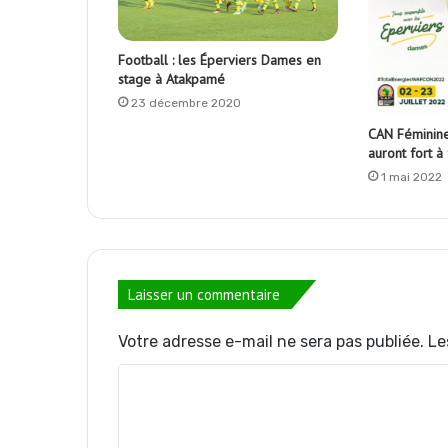
Football : les Éperviers Dames en
stage à Atakpamé
23 décembre 2020
CAN Féminine
auront fort à 
1 mai 2022
Laisser un commentaire
Votre adresse e-mail ne sera pas publiée.
Le
C
o
m