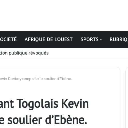
SOCIETÉ
AFRIQUE DE L’OUEST
SPORTS
RUBRIQ
ation publique révoqués
 Kevin Denkey remporte le soulier d’Ebène.
ant Togolais Kevin
 soulier d’Ebène.