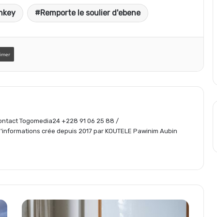
enkey
Remporte le soulier d'ebene
r
t
imer
a
g
 Contact Togomedia24 +228 91 06 25 88 /
informations crée depuis 2017 par KOUTELE Pawinim Aubin
e
r