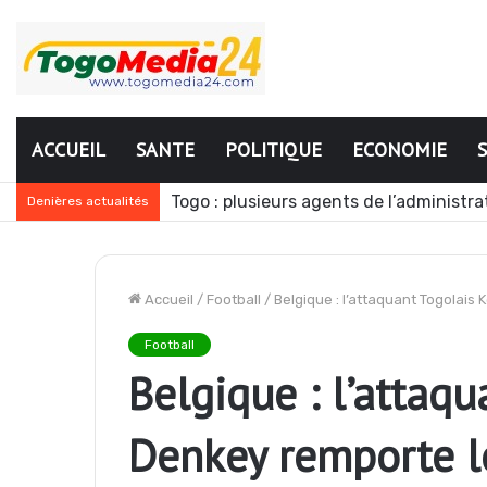
ACCUEIL
SANTE
POLITIQUE
ECONOMIE
Togo : plusieurs agents de l’administr
Denières actualités
Accueil
/
Football
/
Belgique : l’attaquant Togolais
Football
Belgique : l’attaqu
Denkey remporte le