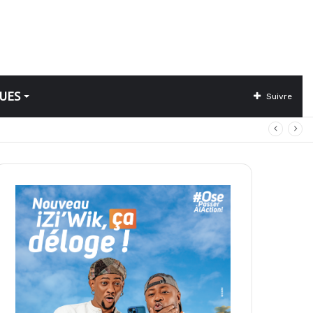
UES
Suivre