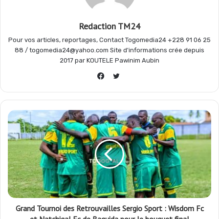
o
A
r
g
Redaction TM24
Pour vos articles, reportages, Contact Togomedia24 +228 91 06 25
o
p
a
e
88 / togomedia24@yahoo.com Site d'informations crée depuis
2017 par KOUTELE Pawinim Aubin
Twitter
k
p
m
r
Facebook
Grand Tournoi des Retrouvailles Sergio Sport : Wisdom Fc