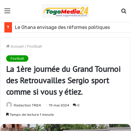
Menu
R
Togo : plusieurs agents de l’administration publique révoqués
Accueil
/
Football
Football
La 1ère journée du Grand Tournoi
des Retrouvailles Sergio sport
comme si vous y étiez.
Redaction TM24
19 mai 2024
0
Temps de lecture 1 minute