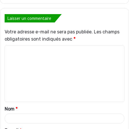
Laisser un commentaire
Votre adresse e-mail ne sera pas publiée.
Les champs
obligatoires sont indiqués avec
*
C
o
m
m
e
n
t
Nom
*
a
i
r