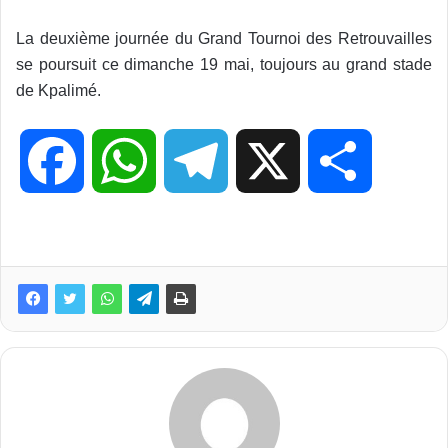
La deuxième journée du Grand Tournoi des Retrouvailles
se poursuit ce dimanche 19 mai, toujours au grand stade
de Kpalimé.
F
W
T
X
P
a
h
e
a
c
a
l
r
e
t
e
t
b
s
g
a