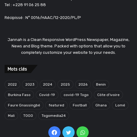
Tel : +228 91 06 25 88
Récipissé : N° 0016/HAAC/12-2020/PL/P
Jannah is a Clean Responsive WordPress Newspaper, Magazine,
News and Blog theme. Packed with options that allow you to
completely customize your website to your needs.
Mots clés
2022
2023
2024
2025
2026
Benin
Burkina Faso
Covid-19
covid-19 Togo
Côte d'ivoire
Faure Gnassingbé
featured
Football
Ghana
Lomé
Mali
TOGO
Togomedia24
Facebook
Twitter
WhatsApp