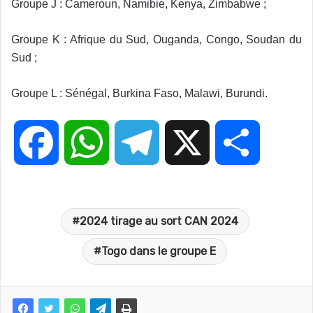
Groupe J : Cameroun, Namibie, Kenya, Zimbabwe ;
Groupe K : Afrique du Sud, Ouganda, Congo, Soudan du
Sud ;
Groupe L : Sénégal, Burkina Faso, Malawi, Burundi.
F
W
T
X
P
a
h
e
a
2024 tirage au sort CAN 2024
c
a
l
r
Togo dans le groupe E
e
t
e
t