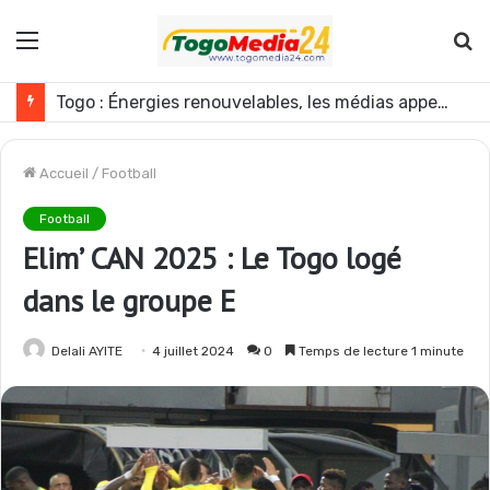
Menu
R
Mali : l’armée annonce une nouvelle opération contre les GAT près de Dagabory
Accueil
/
Football
Football
Elim’ CAN 2025 : Le Togo logé
dans le groupe E
Delali AYITE
4 juillet 2024
0
Temps de lecture 1 minute