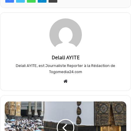
b
s
g
a
o
A
r
g
o
p
a
e
Delali AYITE
k
p
m
r
Delali AYITE, est Journaliste Reporter à la Rédaction de
Togomedia24.com
Website