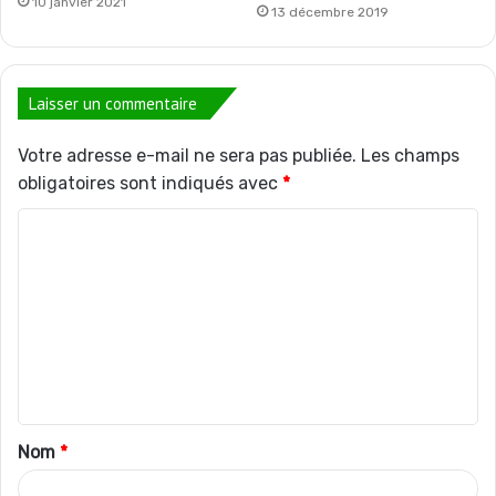
10 janvier 2021
13 décembre 2019
Laisser un commentaire
Votre adresse e-mail ne sera pas publiée.
Les champs
obligatoires sont indiqués avec
*
C
o
m
m
e
n
t
Nom
*
a
i