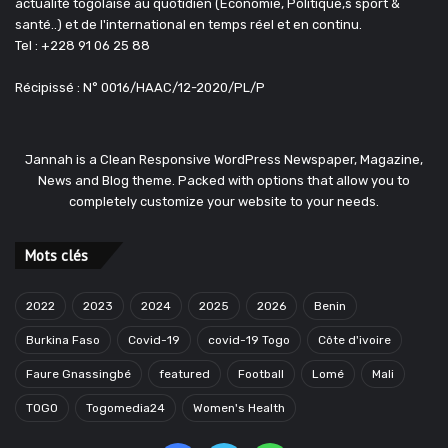
actualité togolaise au quotidien (Économie, Politique,s sport &
santé..) et de l'international en temps réel et en continu.
Tel : +228 91 06 25 88
Récipissé : N° 0016/HAAC/12-2020/PL/P
Jannah is a Clean Responsive WordPress Newspaper, Magazine,
News and Blog theme. Packed with options that allow you to
completely customize your website to your needs.
Mots clés
2022
2023
2024
2025
2026
Benin
Burkina Faso
Covid-19
covid-19 Togo
Côte d'ivoire
Faure Gnassingbé
featured
Football
Lomé
Mali
TOGO
Togomedia24
Women's Health