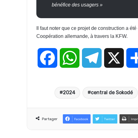
bénéfice des usagers »
Il faut noter que ce projet de construction a ét
Coopération allemande, à travers la KFW.
F
W
T
X
a
h
e
2024
central de Sokodé
c
a
l
e
t
e
Partager
Facebook
Twitter
Impr
b
s
g