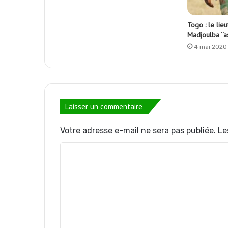
Togo : le lie
Madjoulba ‘‘a
4 mai 2020
Laisser un commentaire
Votre adresse e-mail ne sera pas publiée.
Le
C
o
m
m
e
n