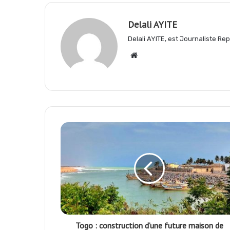
Delali AYITE
o
A
r
Delali AYITE, est Journaliste R
Website
o
p
a
k
p
m
Togo : construction d’une future maison de