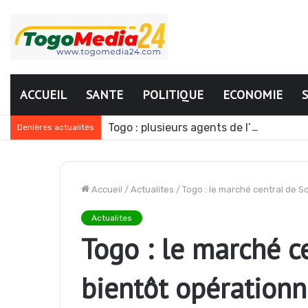
ACCUEIL
SANTE
POLITIQUE
ECONOMIE
Togo : plusieurs agents de l’administr
Denières actualités
Accueil
/
Actualites
/
Togo : le marché central de S
Actualites
Togo : le marché c
bientôt opérationn