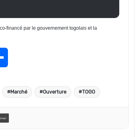
é co-financé par le gouvernement togolais et la
P
a
Marché
Ouverture
TOGO
r
t
imer
a