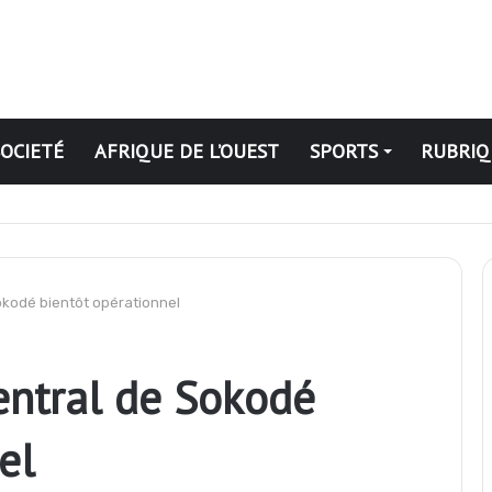
SOCIETÉ
AFRIQUE DE L’OUEST
SPORTS
RUBRIQ
ation publique révoqués
okodé bientôt opérationnel
entral de Sokodé
el