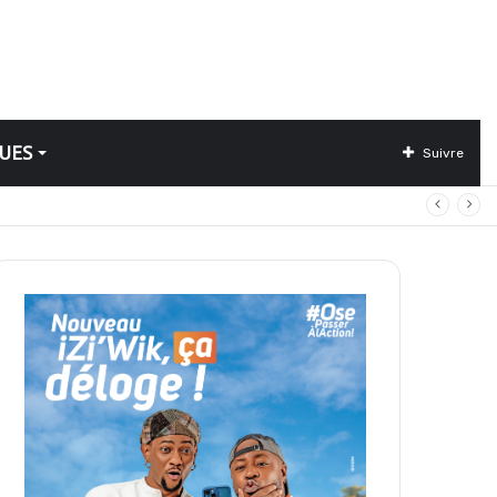
UES
Suivre