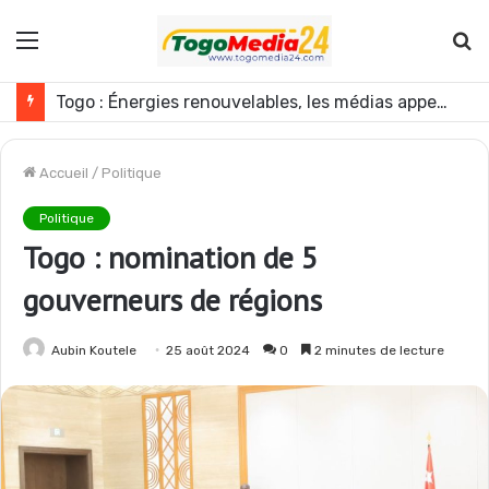
Menu
R
Mali : l’armée annonce une nouvelle opération contre les GAT près de Dagabory
Accueil
/
Politique
Politique
Togo : nomination de 5
gouverneurs de régions
Aubin Koutele
25 août 2024
0
2 minutes de lecture