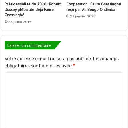
Présidentielles de 2020 : Robert
Coopération : Faure Gnassingbé
Dussey plébiscite déjà Faure
reçu par Ali Bongo Ondimba
Gnassingbé
23 janvier 2020
25 juillet 2019
Laisser un commentaire
Votre adresse e-mail ne sera pas publiée.
Les champs
obligatoires sont indiqués avec
*
C
o
m
m
e
n
t