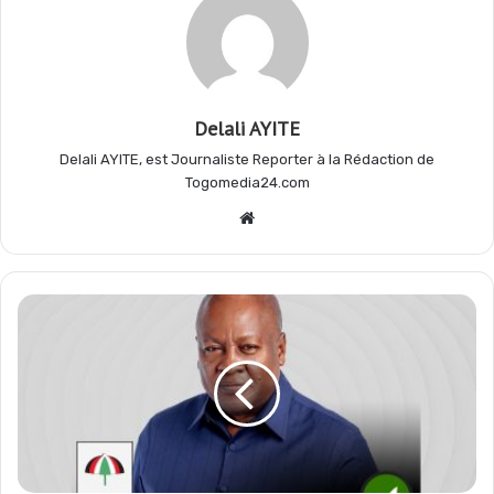
o
p
a
e
Delali AYITE
k
p
m
r
Delali AYITE, est Journaliste Reporter à la Rédaction de
Togomedia24.com
Website