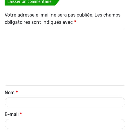
Laisser un commentaire
Votre adresse e-mail ne sera pas publiée.
Les champs
obligatoires sont indiqués avec
*
C
o
m
m
e
n
t
Nom
*
a
i
r
E-mail
*
e
*