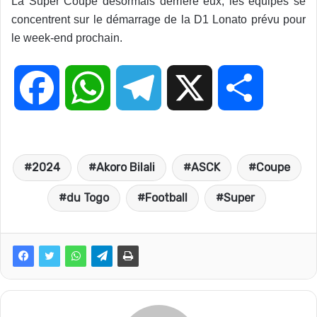
La Super Coupe désormais derrière eux, les équipes se
concentrent sur le démarrage de la D1 Lonato prévu pour
le week-end prochain.
F
W
T
X
P
a
h
e
a
2024
Akoro Bilali
ASCK
Coupe
c
a
l
r
du Togo
Football
Super
e
t
e
t
b
s
g
a
o
A
r
g