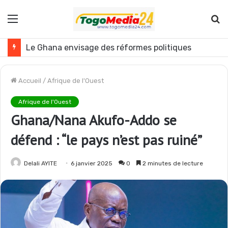
Menu
R
Togo : plusieurs agents de l’administration publique révoqués
Accueil
/
Afrique de l'Ouest
Afrique de l'Ouest
Ghana/Nana Akufo-Addo se
défend : “le pays n’est pas ruiné”
Delali AYITE
6 janvier 2025
0
2 minutes de lecture