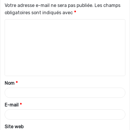
Votre adresse e-mail ne sera pas publiée.
Les champs
obligatoires sont indiqués avec
*
C
o
m
m
e
n
t
Nom
*
a
i
r
E-mail
*
e
*
Site web