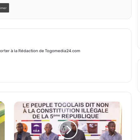
t
imer
a
g
eporter à la Rédaction de Togomedia24.com
e
r