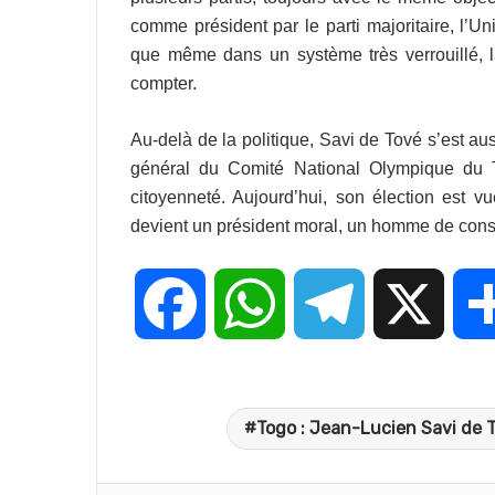
comme président par le parti majoritaire, l’U
que même dans un système très verrouillé, l
compter.
Au-delà de la politique, Savi de Tové s’est auss
général du Comité National Olympique du T
citoyenneté. Aujourd’hui, son élection est
devient un président moral, un homme de cons
F
W
T
X
a
h
e
Togo : Jean-Lucien Savi de 
c
a
l