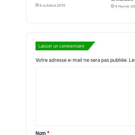
6 octobre 2019
4 février 2
Laisser un commentaire
Votre adresse e-mail ne sera pas publiée.
Le
C
o
m
m
e
n
t
Nom
*
a