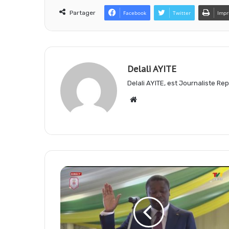
e
t
e
Partager
Facebook
Twitter
Impr
b
s
g
Delali AYITE
o
A
r
Delali AYITE, est Journaliste R
Website
o
p
a
k
p
m