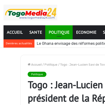
ACCUEIL
SANTE
POLITIQUE
ECONOMIE
Togo : plusieurs agents de l’administr
Denières actualités
Accueil
/
Politique
/
Togo : Jean-Lucien Savi de To
Politique
Togo : Jean-Lucien
président de la Ré