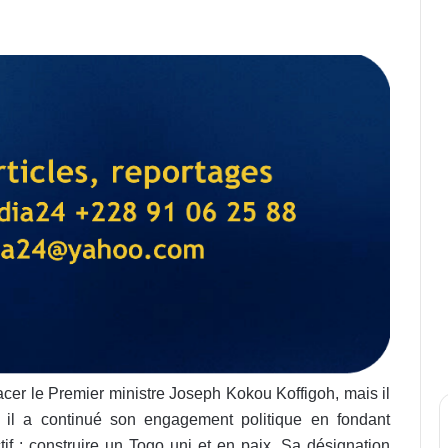
lacer le Premier ministre Joseph Kokou Koffigoh, mais il
, il a continué son engagement politique en fondant
tif : construire un Togo uni et en paix. Sa désignation