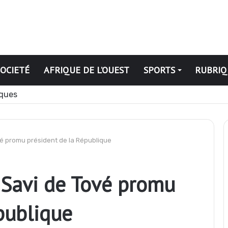
SOCIETÉ
AFRIQUE DE L’OUEST
SPORTS
RUBRIQ
ation publique révoqués
vé promu président de la République
 Savi de Tové promu
publique