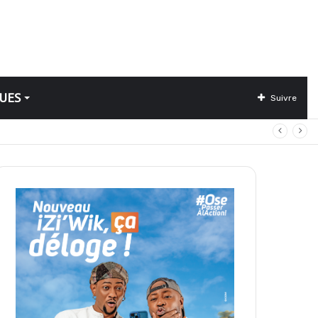
UES
Suivre