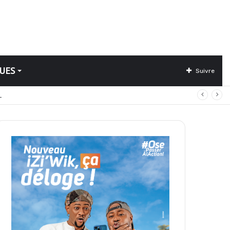
UES
Suivre