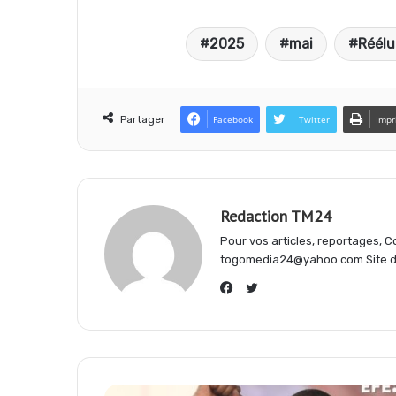
a
h
e
2025
mai
Réélu
c
a
l
e
t
e
Partager
Facebook
Twitter
Impr
b
s
g
Redaction TM24
o
A
r
Pour vos articles, reportages,
togomedia24@yahoo.com Site d'
o
p
a
Twitter
Facebook
k
p
m