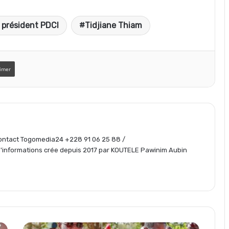
a
 président PDCI
Tidjiane Thiam
r
t
imer
a
g
 Contact Togomedia24 +228 91 06 25 88 /
informations crée depuis 2017 par KOUTELE Pawinim Aubin
e
r