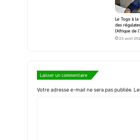
Le Togo à la
des régulate
l’Afrique de l
23 août 20
Laisser un commentaire
Votre adresse e-mail ne sera pas publiée.
Le
C
o
m
m
e