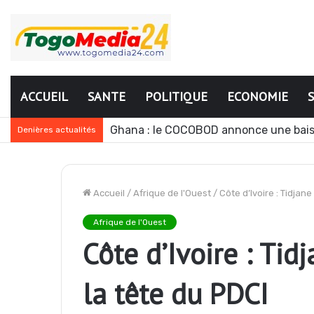
ACCUEIL
SANTE
POLITIQUE
ECONOMIE
Ghana : le COCOBOD annonce une bais
Denières actualités
Accueil
/
Afrique de l'Ouest
/
Côte d’Ivoire : Tidjan
Afrique de l'Ouest
Côte d’Ivoire : Tid
la tête du PDCI