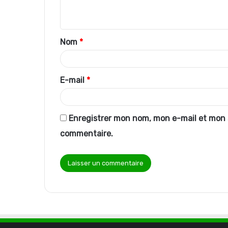
n
t
Nom
*
a
i
r
E-mail
*
e
*
Enregistrer mon nom, mon e-mail et mon 
commentaire.