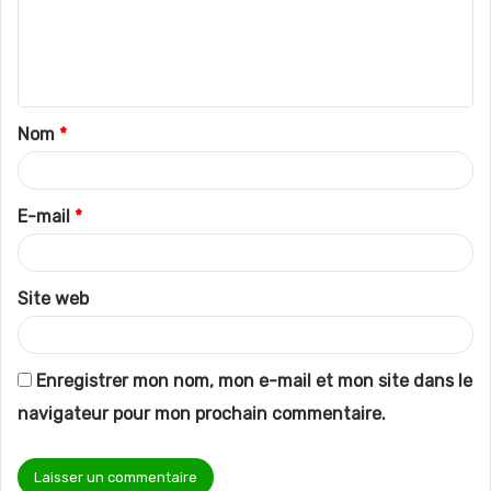
m
e
n
t
Nom
*
a
i
r
E-mail
*
e
*
Site web
Enregistrer mon nom, mon e-mail et mon site dans le
navigateur pour mon prochain commentaire.