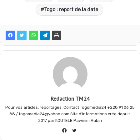
e
t
e
t
Togo : report de la date
b
s
g
a
o
A
r
g
o
p
a
e
k
p
m
r
Redaction TM24
Pour vos articles, reportages, Contact Togomedia24 +228 91 06 25
88 / togomedia24@yahoo.com Site d'informations crée depuis
2017 par KOUTELE Pawinim Aubin
Twitter
Facebook