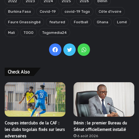
2022
2023
2024
2025
2026
Benin
Burkina Faso
Covid-19
covid-19 Togo
Côte d'ivoire
Faure Gnassingbé
featured
Football
Ghana
Lomé
Mali
TOGO
Togomedia24
Facebook
Twitter
WhatsApp
Check Also
Coupes interclubs de la CAF :
Bénin : le premier Bureau du
les clubs togolais fixés sur leurs
Sénat officiellement installé
adversaires
6 août 2026