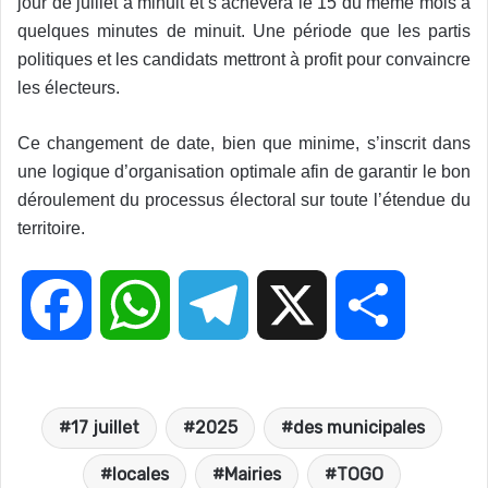
jour de juillet à minuit et s’achèvera le 15 du même mois à
quelques minutes de minuit. Une période que les partis
politiques et les candidats mettront à profit pour convaincre
les électeurs.
Ce changement de date, bien que minime, s’inscrit dans
une logique d’organisation optimale afin de garantir le bon
déroulement du processus électoral sur toute l’étendue du
territoire.
F
W
T
X
P
a
h
e
a
17 juillet
2025
des municipales
c
a
l
r
locales
Mairies
TOGO